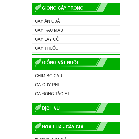
GIỐNG CÂY TRỒNG
CÂY ĂN QUẢ
CÂY RAU MÀU
CÂY LẤY GỖ
CÂY THUỐC
GIỐNG VẬT NUÔI
CHIM BỒ CÂU
GÀ QUÝ PHI
GÀ ĐÔNG TẢO F1
DỊCH VỤ
HOA LỤA - CÂY GIẢ