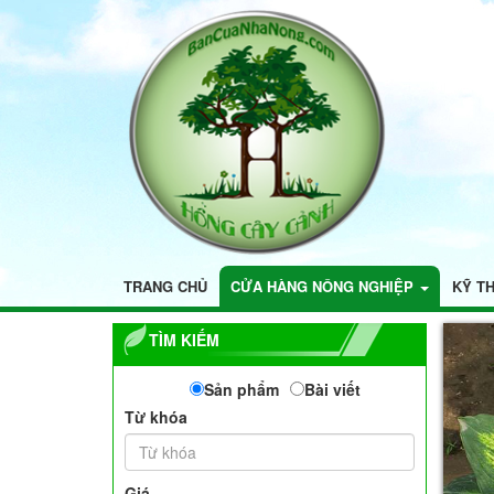
TRANG CHỦ
CỬA HÀNG NÔNG NGHIỆP
KỸ T
TÌM KIẾM
Sản phẩm
Bài viết
Từ khóa
Giá