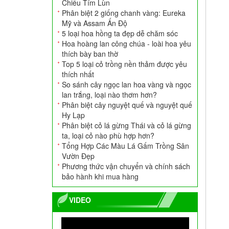
Chiều Tím Lùn
Phân biệt 2 giống chanh vàng: Eureka
Mỹ và Assam Ấn Độ
5 loại hoa hồng ta đẹp dễ chăm sóc
Hoa hoàng lan công chúa - loài hoa yêu
thích bày ban thờ
Top 5 loại cỏ trồng nền thảm được yêu
thích nhất
Ang Xi Măng Tròn
So sánh cây ngọc lan hoa vàng và ngọc
700.000
VNĐ
lan trắng, loại nào thơm hơn?
Phân biệt cây nguyệt quế và nguyệt quế
Hy Lạp
Phân biệt cỏ lá gừng Thái và cỏ lá gừng
ta, loại cỏ nào phù hợp hơn?
Tổng Hợp Các Màu Lá Gấm Trồng Sân
Vườn Đẹp
Phương thức vận chuyển và chính sách
bảo hành khi mua hàng
VIDEO