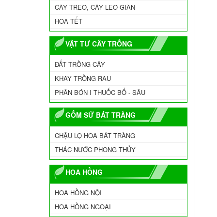
CÂY TREO, CÂY LEO GIÀN
HOA TẾT
VẬT TƯ CÂY TRỒNG
ĐẤT TRỒNG CÂY
KHAY TRỒNG RAU
PHÂN BÓN I THUỐC BỔ - SÂU
GỐM SỨ BÁT TRÀNG
CHẬU LỌ HOA BÁT TRÀNG
THÁC NƯỚC PHONG THỦY
HOA HỒNG
HOA HỒNG NỘI
HOA HỒNG NGOẠI