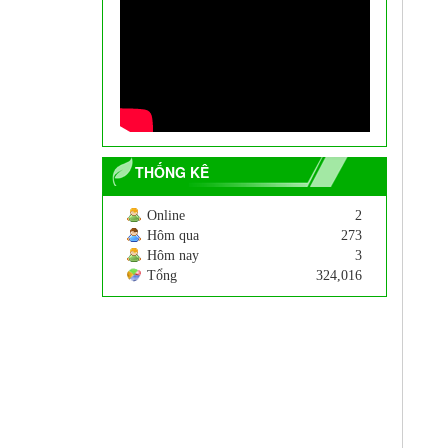
Cây Tre Ngà
200.000
VNĐ
THỐNG KÊ
Online
2
Hôm qua
273
Hôm nay
3
Tổng
324,016
Cây hoa Dẻ
250.000
VNĐ