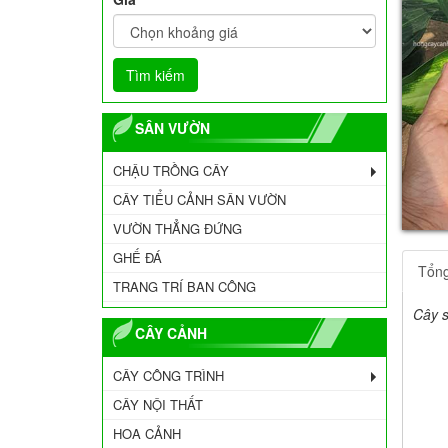
SÂN VƯỜN
CHẬU TRỒNG CÂY
CÂY TIỂU CẢNH SÂN VƯỜN
VƯỜN THẲNG ĐỨNG
GHẾ ĐÁ
Tổn
TRANG TRÍ BAN CÔNG
Cây 
CÂY CẢNH
CÂY CÔNG TRÌNH
CÂY NỘI THẤT
HOA CẢNH