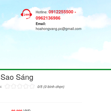
0912255500 -
Hotline:
0962136986
Email:
hoahongvang.pc@gmail.com
 Sao Sáng
:
0/5 (0 bình chọn)
90.000
VNĐ