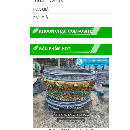
TƯỜNG CÂY GIẢ
HOA GIẢ
CÂY GIẢ
KHUÔN CHẬU COMPOSITE
SẢN PHẨM HOT