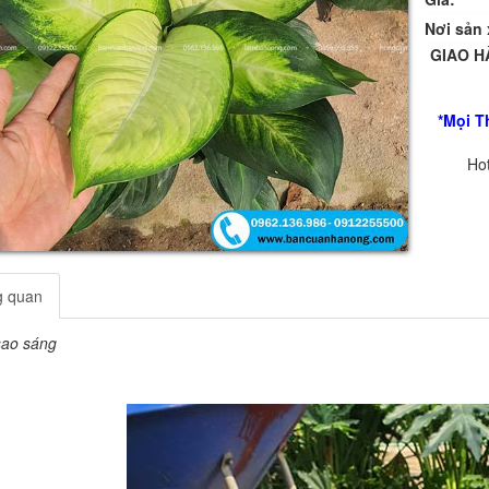
Nơi sản 
GIAO H
*Mọi T
Hot
g quan
sao sáng