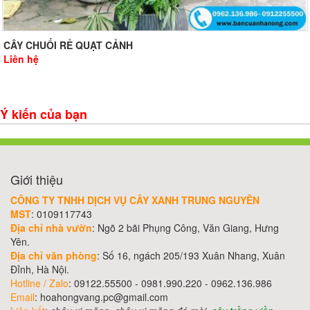
CÂY CHUỐI RẺ QUẠT CẢNH
Liên hệ
Ý kiến của bạn
Giới thiệu
CÔNG TY TNHH DỊCH VỤ CÂY XANH TRUNG NGUYÊN
MST
: 0109117743
Địa chỉ nhà vườn
: Ngõ 2 bãi Phụng Công, Văn Giang, Hưng
Yên.
Địa chỉ văn phòng
: Số 16, ngách 205/193 Xuân Nhang, Xuân
Đỉnh, Hà Nội.
Hotline / Zalo
: 09122.55500 - 0981.990.220 - 0962.136.986
Email
: hoahongvang.pc@gmail.com