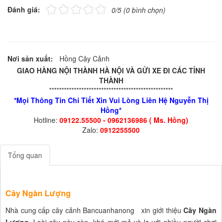
Đánh giá:
0/5 (0 bình chọn)
Nơi sản xuất:
Hồng Cây Cảnh
GIAO HÀNG NỘI THÀNH HÀ NỘI VÀ GỬI XE ĐI CÁC TỈNH
THÀNH
**************************************************
*Mọi Thông Tin Chi Tiết Xin Vui Lòng Liên Hệ Nguyễn Thị
Hồng*
Hotline:
09122.55500 - 0962136986 ( Ms. Hồng)
Zalo:
0912255500
Tổng quan
Cây Ngàn Lượng
Nhà cung cấp cây cảnh Bancuanhanong xin giới thiệu
Cây Ngàn
Lượng
. Loài cây này còn khá mới mẻ và lạ với nhiều người chơi