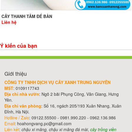
CÂY THANH TÂM ĐỂ BÀN
Liên hệ
Ý kiến của bạn
Giới thiệu
CÔNG TY TNHH DỊCH VỤ CÂY XANH TRUNG NGUYÊN
MST
: 0109117743
Địa chỉ nhà vườn
: Ngõ 2 bãi Phụng Công, Văn Giang, Hưng
Yên.
Địa chỉ văn phòng
: Số 16, ngách 205/193 Xuân Nhang, Xuân
Đỉnh, Hà Nội.
Hotline / Zalo
: 09122.55500 - 0981.990.220 - 0962.136.986
Email
: hoahongvang.pc@gmail.com
Liên kết
:
chậu xi măng
,
chậu xi măng đá mài
,
cây trồng viền