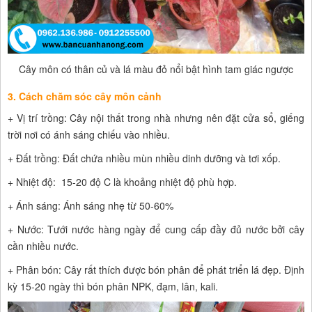
Cây môn có thân củ và lá màu đỏ nổi bật hình tam giác ngược
3. Cách chăm sóc cây môn cảnh
+ Vị trí trồng: Cây nội thất trong nhà nhưng nên đặt cửa sổ, giếng
trời nơi có ánh sáng chiếu vào nhiều.
+ Đất trồng: Đất chứa nhiều mùn nhiều dinh dưỡng và tơi xốp.
+ Nhiệt độ: 15-20 độ C là khoảng nhiệt độ phù hợp.
+ Ánh sáng: Ánh sáng nhẹ từ 50-60%
+ Nước: Tưới nước hàng ngày để cung cấp đầy đủ nước bởi cây
cần nhiều nước.
+ Phân bón: Cây rất thích được bón phân để phát triển lá đẹp. Định
kỳ 15-20 ngày thì bón phân NPK, đạm, lân, kali.