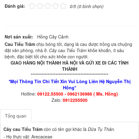
Đánh giá:
0/5 (0 bình chọn)
Nơi sản xuất:
Hồng Cây Cảnh
Cau Tiểu Trâm
chịu bóng tốt, dạng lá cau được trồng ưa chuộng
đặt văn phòng, nhà ở.
Cây cau Tiểu Trâm
khỏe khoắn, ít sâu
bệnh, đặc biệt tốt cho sức khỏe con người.
GIAO HÀNG NỘI THÀNH HÀ NỘI VÀ GỬI XE ĐI CÁC TỈNH
THÀNH
**************************************************
*Mọi Thông Tin Chi Tiết Xin Vui Lòng Liên Hệ Nguyễn Thị
Hồng*
Hotline:
09122.55500 - 0962136986 ( Ms. Hồng)
Zalo:
0912255500
Tổng quan
Cây cau Tiểu Trâm
còn có tên gọi khác là
Dừa Tụ Thân
.
- Họ thực vật: Arecaceae