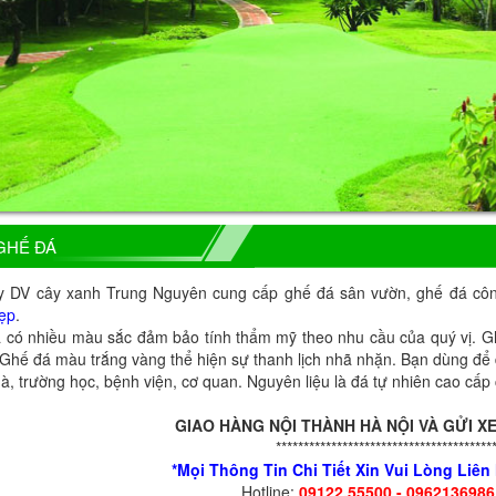
GHẾ ĐÁ
y DV cây xanh Trung Nguyên cung cấp ghế đá sân vườn, ghế đá công 
ẹp
.
 có nhiều màu sắc đảm bảo tính thẩm mỹ theo nhu cầu của quý vị. G
. Ghế đá màu trắng vàng thể hiện sự thanh lịch nhã nhặn. Bạn dùng để 
à, trường học, bệnh viện, cơ quan. Nguyên liệu là đá tự nhiên cao cấp 
GIAO HÀNG NỘI THÀNH HÀ NỘI VÀ GỬI XE
***************************************
*Mọi Thông Tin Chi Tiết Xin Vui Lòng Liê
Hotline:
09122.55500 - 0962136986