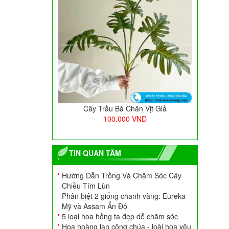
Cây Trầu Bà Chân Vịt Giả
100.000
VNĐ
TIN QUAN TÂM
Hướng Dẫn Trồng Và Chăm Sóc Cây
Chiều Tím Lùn
Phân biệt 2 giống chanh vàng: Eureka
Mỹ và Assam Ấn Độ
5 loại hoa hồng ta đẹp dễ chăm sóc
Hoa hoàng lan công chúa - loài hoa yêu