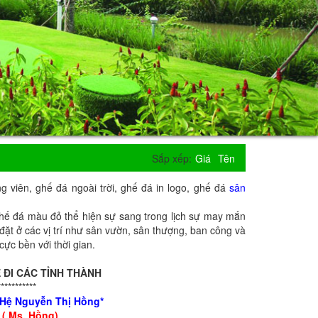
Sắp xếp:
Giá
Tên
viên, ghế đá ngoài trời, ghế đá in logo, ghế đá
sân
hế đá màu đỏ thể hiện sự sang trong lịch sự may mắn
đặt ở các vị trí như sân vườn, sân thượng, ban công và
cực bền với thời gian.
 ĐI CÁC TỈNH THÀNH
***********
n Hệ Nguyễn Thị Hồng*
 ( Ms. Hồng)