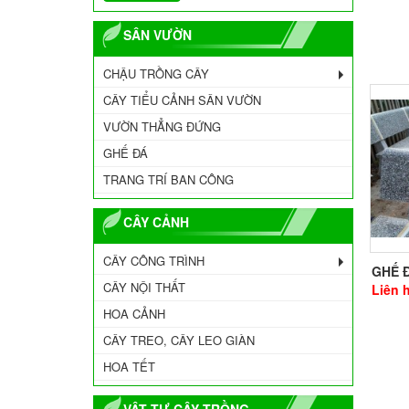
SÂN VƯỜN
CHẬU TRỒNG CÂY
CÂY TIỂU CẢNH SÂN VƯỜN
VƯỜN THẲNG ĐỨNG
GHẾ ĐÁ
TRANG TRÍ BAN CÔNG
CÂY CẢNH
CÂY CÔNG TRÌNH
GHẾ 
CÂY NỘI THẤT
Liên 
HOA CẢNH
CÂY TREO, CÂY LEO GIÀN
HOA TẾT
VẬT TƯ CÂY TRỒNG