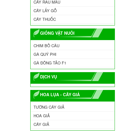
CÂY RAU MÀU
CÂY LẤY GỖ
CÂY THUỐC
GIỐNG VẬT NUÔI
CHIM BỒ CÂU
GÀ QUÝ PHI
GÀ ĐÔNG TẢO F1
DỊCH VỤ
HOA LỤA - CÂY GIẢ
TƯỜNG CÂY GIẢ
HOA GIẢ
CÂY GIẢ