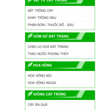
ĐẤT TRỒNG CÂY
KHAY TRỒNG RAU
PHÂN BÓN I THUỐC BỔ - SÂU
GỐM SỨ BÁT TRÀNG
CHẬU LỌ HOA BÁT TRÀNG
THÁC NƯỚC PHONG THỦY
HOA HỒNG
HOA HỒNG NỘI
HOA HỒNG NGOẠI
GIỐNG CÂY TRỒNG
CÂY ĂN QUẢ