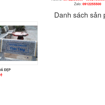
Zalo:
0912255500
Danh sách sản
ĐÁ ĐẸP
hệ