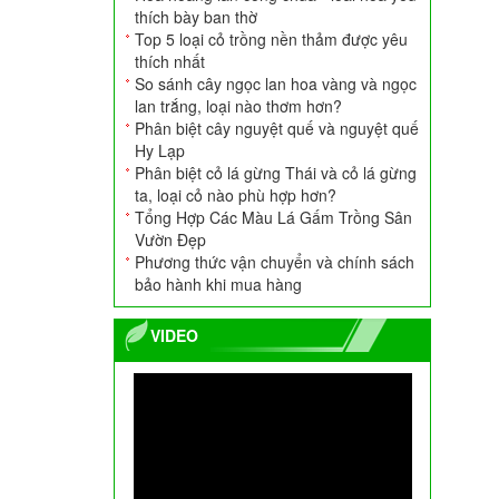
thích bày ban thờ
Top 5 loại cỏ trồng nền thảm được yêu
thích nhất
Ang Xi Măng Tròn
So sánh cây ngọc lan hoa vàng và ngọc
700.000
VNĐ
lan trắng, loại nào thơm hơn?
Phân biệt cây nguyệt quế và nguyệt quế
Hy Lạp
Phân biệt cỏ lá gừng Thái và cỏ lá gừng
ta, loại cỏ nào phù hợp hơn?
Tổng Hợp Các Màu Lá Gấm Trồng Sân
Vườn Đẹp
Phương thức vận chuyển và chính sách
bảo hành khi mua hàng
VIDEO
Cây Tre Ngà
200.000
VNĐ