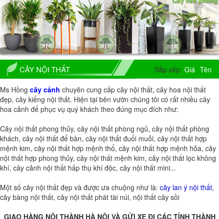
CÂY NỘI THẤT
Sắp xếp:
Giá
Tên
Ms Hồng
cây cảnh
chuyên cung cấp cây nội thất, cây hoa nội thất
đẹp, cây kiểng nội thất. Hiện tại bên vườn chúng tôi có rất nhiều cây
hoa cảnh để phục vụ quý khách theo đúng mục đích như:
Cây nội thất phong thủy, cây nội thất phòng ngủ, cây nội thất phòng
khách, cây nội thất để bàn, cây nội thất đuổi muỗi, cây nội thất hợp
mệnh kim, cây nội thất hợp mệnh thổ, cây nội thất hợp mệnh hỏa, cây
nội thất hợp phong thủy, cây nội thất mệnh kim, cây nội thất lọc không
khí, cây cảnh nội thất hấp thụ khí độc, cây nội thất mini...
Một số cây nội thất đẹp và được ưa chuộng như là:
cây lan ý nội thất
,
cây bàng nội thất, cây nội thất phát tài núi, nội thất cây sồi
GIAO HÀNG NỘI THÀNH HÀ NỘI VÀ GỬI XE ĐI CÁC TỈNH THÀNH