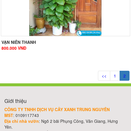
VẠN NIÊN THANH
800.000
VNĐ
<<
1
2
Giới thiệu
CÔNG TY TNHH DỊCH VỤ CÂY XANH TRUNG NGUYÊN
MST
: 0109117743
Địa chỉ nhà vườn
: Ngõ 2 bãi Phụng Công, Văn Giang, Hưng
Yên.