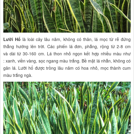
Lưỡi Hổ
là loài cây lâu năm, không có thân, lá mọc từ rễ đứng
thẳng hướng lên trời. Các phiến lá đơn, phẳng, rộng từ 2-8 cm
và dài từ 30-160 cm. Lá thon nhỏ ngọn kết hợp nhiều màu như
: xanh, viền vàng, sọc ngang màu trắng. Bề mặt lá nhẵn, không có
gân lá. Lưỡi hổ được trồng lâu năm có hoa nhỏ, mọc thành cum
màu trắng ngà.