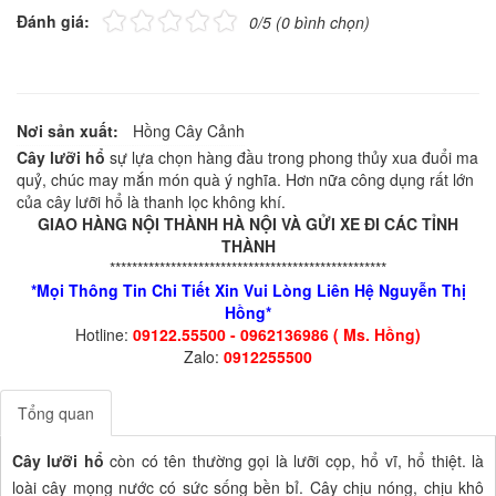
Đánh giá:
0/5 (0 bình chọn)
Nơi sản xuất:
Hồng Cây Cảnh
Cây lưỡi hổ
sự lựa chọn hàng đầu trong phong thủy xua đuổi ma
quỷ, chúc may mắn món quà ý nghĩa. Hơn nữa công dụng rất lớn
của cây lưỡi hổ là thanh lọc không khí.
GIAO HÀNG NỘI THÀNH HÀ NỘI VÀ GỬI XE ĐI CÁC TỈNH
THÀNH
**************************************************
*Mọi Thông Tin Chi Tiết Xin Vui Lòng Liên Hệ Nguyễn Thị
Hồng*
Hotline:
09122.55500 - 0962136986 ( Ms. Hồng)
Zalo:
0912255500
Tổng quan
Cây lưỡi hổ
còn có tên thường gọi là lưỡi cọp, hổ vĩ, hổ thiệt. là
loài cây mọng nước có sức sống bền bỉ. Cây chịu nóng, chịu khô