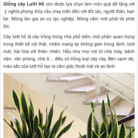
Giống cây Lưỡi Hổ
còn được lựa chọn làm món quà để tặng với
ý nghĩa phong thủy cầu may mắn đến với đối tác, người thân, bạn
bè. Mừng tân gia an cư lạc nghiệp. Mừng năm mới phát tài phát
lộc.
Cây lưỡi hổ là cây trồng trong nhà phổ biến, một phần quan trọng
trong thiết kế nội thất, nhằm mang lại không gian trong lành, tươi
mát, hài hòa với thiên nhiên. Hầu như mọi nơi từ nhà máy, bệnh
viện, văn phòng, nhà ở… điều có trồng loại cây này. Bên cạnh đó,
màu sắc của lưỡi hổ tạo ra cảm giác thoải mái và an lành.