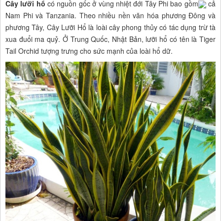
Cây lưỡi hổ
có nguồn gốc ở vùng nhiệt đới Tây Phi
bao gồm
cả
Nam Phi và Tanzania. Theo nhiều nền văn hóa phương Đông và
phương Tây, Cây Lưỡi Hổ là loài cây phong thủy có tác dụng trừ tà
xua đuổi ma quỷ. Ở Trung Quốc, Nhật Bản, lưỡi hổ có tên là Tiger
Tail Orchid tượng trưng cho sức mạnh của loài hổ dữ.