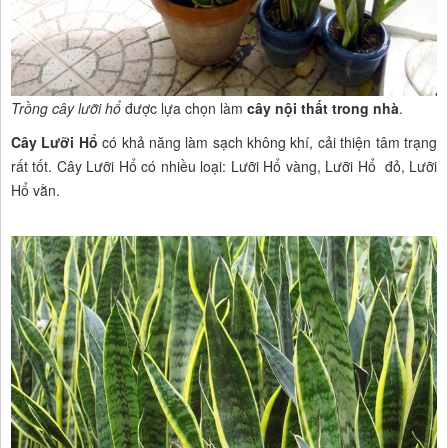
Trồng cây lưỡi hổ
được lựa chọn làm
cây nội thất trong nhà
.
Cây Lưỡi Hổ
có khả năng làm sạch không khí, cải thiện tâm trạng
rất tốt. Cây Lưỡi Hổ có nhiều loại: Lưỡi Hổ vàng, Lưỡi Hổ đỏ, Lưỡi
Hổ vằn.