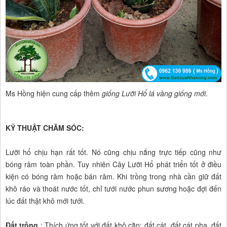
Ms Hồng hiện cung cấp thêm
giống Lưỡi Hổ lá vàng giống mới
.
KỸ THUẬT CHĂM SÓC:
Lưỡi hổ chịu hạn rất tốt. Nó cũng chịu nắng trực tiếp cũng như
bóng râm toàn phần. Tuy nhiên Cây Lưỡi Hổ phát triển tốt ở điều
kiện có bóng râm hoặc bán râm. Khi trồng trong nhà cần giữ đất
khô ráo và thoát nước tốt, chỉ tưới nước phun sương hoặc đợi đến
lúc đất thật khô mới tưới.
Đất trồng
: Thích ứng tốt với đất khô cằn: đất cát, đất cát pha, đất