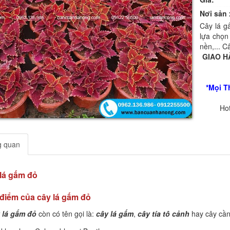
Nơi sản 
Cây lá g
lựa chọn 
nền,... C
GIAO H
*Mọi T
Hot
g quan
lá gấm đỏ
điểm của cây lá gấm đỏ
 lá gấm đỏ
còn có tên gọi là:
cây lá gấm
,
cây tía tô cảnh
hay cây cầ