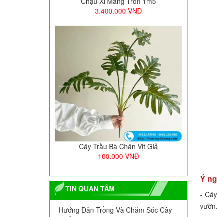
Chậu Xi Măng Tròn 1m5
3.400.000
VNĐ
Cây Trầu Bà Chân Vịt Giả
100.000
VNĐ
Ý ng
TIN QUAN TÂM
- Cây
vườn
Hướng Dẫn Trồng Và Chăm Sóc Cây