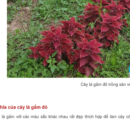
Cây lá gấm đỏ trồng sân 
hĩa của cây lá gấm đỏ
 lá gấm với các màu sắc khác nhau rất đẹp thích hợp để làm cây cô
.