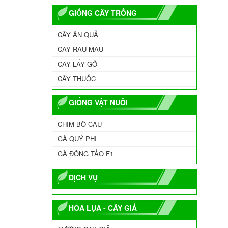
GIỐNG CÂY TRỒNG
CÂY ĂN QUẢ
CÂY RAU MÀU
CÂY LẤY GỖ
CÂY THUỐC
GIỐNG VẬT NUÔI
CHIM BỒ CÂU
GÀ QUÝ PHI
GÀ ĐÔNG TẢO F1
DỊCH VỤ
HOA LỤA - CÂY GIẢ