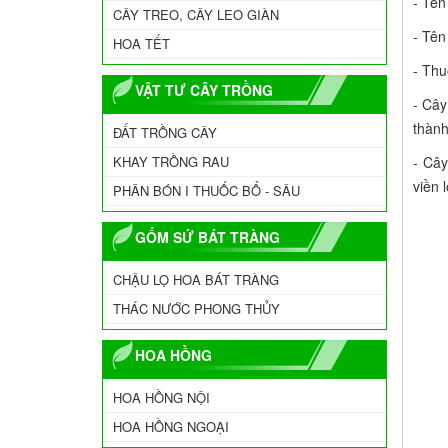
- Tên
CÂY TREO, CÂY LEO GIÀN
- Tên
HOA TẾT
- Thu
VẬT TƯ CÂY TRỒNG
- Cây
thàn
ĐẤT TRỒNG CÂY
KHAY TRỒNG RAU
- Cây
viền 
PHÂN BÓN I THUỐC BỔ - SÂU
GỐM SỨ BÁT TRÀNG
CHẬU LỌ HOA BÁT TRÀNG
THÁC NƯỚC PHONG THỦY
HOA HỒNG
HOA HỒNG NỘI
HOA HỒNG NGOẠI