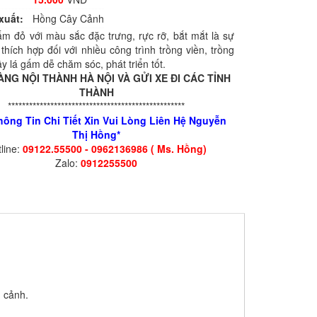
xuất:
Hồng Cây Cảnh
ấm đỏ với màu sắc đặc trưng, rực rỡ, bắt mắt là sự
thích hợp đối với nhiều công trình trồng viền, trồng
ây lá gấm dễ chăm sóc, phát triển tốt.
ÀNG NỘI THÀNH HÀ NỘI VÀ GỬI XE ĐI CÁC TỈNH
THÀNH
**************************************************
hông Tin Chi Tiết Xin Vui Lòng Liên Hệ Nguyễn
Thị Hồng*
line:
09122.55500 - 0962136986 ( Ms. Hồng)
Zalo:
0912255500
n cảnh.