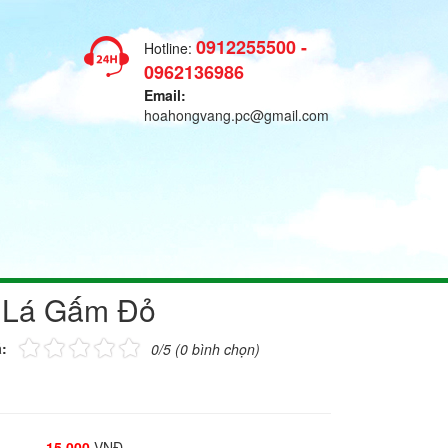
0912255500 -
Hotline:
0962136986
Email:
hoahongvang.pc@gmail.com
 Lá Gấm Đỏ
:
0/5 (0 bình chọn)
15.000
VNĐ