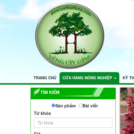
TRANG CHỦ
CỬA HÀNG NÔNG NGHIỆP
KỸ T
TÌM KIẾM
Sản phẩm
Bài viết
Từ khóa
Giá