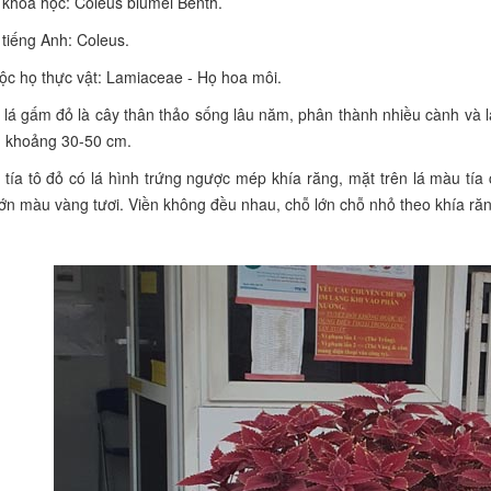
 khoa học: Coleus blumei Benth.
 tiếng Anh: Coleus.
ộc họ thực vật: Lamiaceae - Họ hoa môi.
 lá gấm đỏ là cây thân thảo sống lâu năm, phân thành nhiều cành và lá
h khoảng 30-50 cm.
 tía tô đỏ có lá hình trứng ngược mép khía răng, mặt trên lá màu tí
lớn màu vàng tươi. Viền không đều nhau, chỗ lớn chỗ nhỏ theo khía r