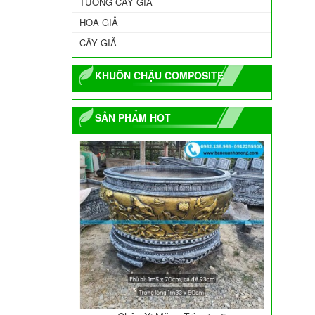
TƯỜNG CÂY GIẢ
HOA GIẢ
CÂY GIẢ
KHUÔN CHẬU COMPOSITE
SẢN PHẨM HOT