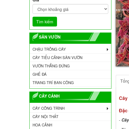
SÂN VƯỜN
CHẬU TRỒNG CÂY
CÂY TIỂU CẢNH SÂN VƯỜN
VƯỜN THẲNG ĐỨNG
GHẾ ĐÁ
Tổn
TRANG TRÍ BAN CÔNG
CÂY CẢNH
Cây 
CÂY CÔNG TRÌNH
Đặc 
CÂY NỘI THẤT
-
Cây
HOA CẢNH