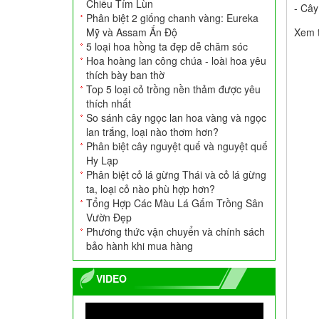
Chiều Tím Lùn
- Cây
Phân biệt 2 giống chanh vàng: Eureka
Mỹ và Assam Ấn Độ
Xem 
5 loại hoa hồng ta đẹp dễ chăm sóc
Hoa hoàng lan công chúa - loài hoa yêu
thích bày ban thờ
Top 5 loại cỏ trồng nền thảm được yêu
thích nhất
Ang Xi Măng Tròn
So sánh cây ngọc lan hoa vàng và ngọc
700.000
VNĐ
lan trắng, loại nào thơm hơn?
Phân biệt cây nguyệt quế và nguyệt quế
Hy Lạp
Phân biệt cỏ lá gừng Thái và cỏ lá gừng
ta, loại cỏ nào phù hợp hơn?
Tổng Hợp Các Màu Lá Gấm Trồng Sân
Vườn Đẹp
Phương thức vận chuyển và chính sách
bảo hành khi mua hàng
VIDEO