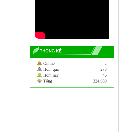
Cây Tre Ngà
200.000
VNĐ
THỐNG KÊ
Online
2
Hôm qua
273
Hôm nay
46
Tổng
324,059
Cây hoa Dẻ
250.000
VNĐ