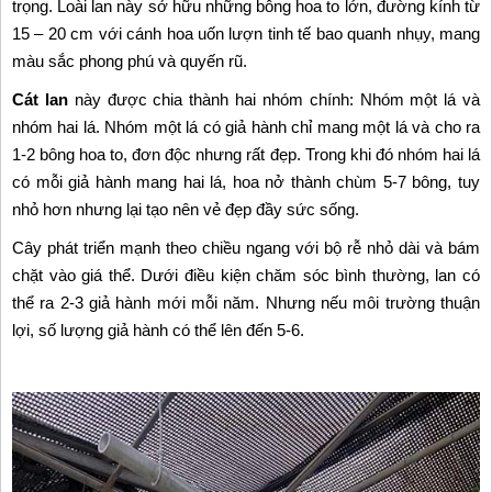
trọng. Loài lan này sở hữu những bông hoa to lớn, đường kính từ
15 – 20 cm với cánh hoa uốn lượn tinh tế bao quanh nhụy, mang
màu sắc phong phú và quyến rũ.
Cát lan
này được chia thành hai nhóm chính: Nhóm một lá và
nhóm hai lá. Nhóm một lá có giả hành chỉ mang một lá và cho ra
1-2 bông hoa to, đơn độc nhưng rất đẹp. Trong khi đó nhóm hai lá
có mỗi giả hành mang hai lá, hoa nở thành chùm 5-7 bông, tuy
nhỏ hơn nhưng lại tạo nên vẻ đẹp đầy sức sống.
Cây phát triển mạnh theo chiều ngang với bộ rễ nhỏ dài và bám
chặt vào giá thể. Dưới điều kiện chăm sóc bình thường, lan có
thể ra 2-3 giả hành mới mỗi năm. Nhưng nếu môi trường thuận
lợi, số lượng giả hành có thể lên đến 5-6.