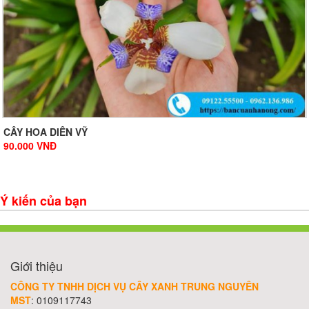
CÂY HOA DIÊN VỸ
90.000
VNĐ
Ý kiến của bạn
Giới thiệu
CÔNG TY TNHH DỊCH VỤ CÂY XANH TRUNG NGUYÊN
MST
: 0109117743