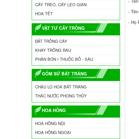
- Tên
CÂY TREO, CÂY LEO GIÀN
- Tên
HOA TẾT
- Họ 
VẬT TƯ CÂY TRỒNG
ĐẤT TRỒNG CÂY
KHAY TRỒNG RAU
PHÂN BÓN I THUỐC BỔ - SÂU
GỐM SỨ BÁT TRÀNG
CHẬU LỌ HOA BÁT TRÀNG
THÁC NƯỚC PHONG THỦY
HOA HỒNG
HOA HỒNG NỘI
HOA HỒNG NGOẠI