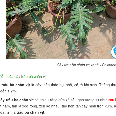
Cây trầu bà chân vịt xanh - Philod
iểm của cây trầu bà chân vịt
 trầu bà chân vịt
là cây thân thảo bụi nhỏ, có rễ khí sinh. Thông th
 đến 1.2m.
cây trầu bà chân vịt
có nhiều răng cửa xẻ sâu gần tương tự như
trầu
 năm, tán lá xòe rộng, xen kẽ nhau, tạo nên tán cây hình tròn xum. K
đặt tên là
trầu bà chân vịt
.