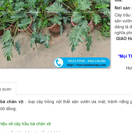
Nơi sản 
Cây trầu 
sân vườn
dáng là đ
nghĩa ph
GIAO H
*Mọi T
Hot
g quan
 bà chân vịt
- loại cây trồng nội thất sân vườn ưa mát, tránh nắng 
000 đồng.
thiệu về cây trầu bà chân vịt