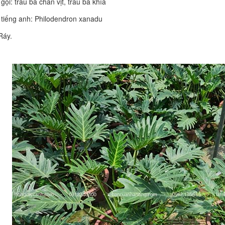
 gọi: trầu bà chân vịt, trầu bà khía
 tiếng anh: Philodendron xanadu
Ráy.