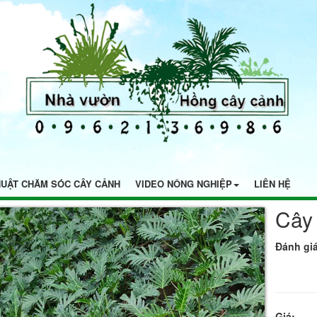
HUẬT CHĂM SÓC CÂY CẢNH
VIDEO NÔNG NGHIỆP
LIÊN HỆ
Cây 
Đánh giá
Giá: