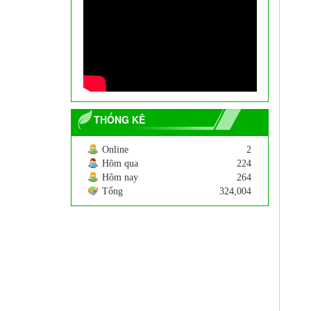
Cây Tre Ngà
200.000
VNĐ
THỐNG KÊ
Online
2
Hôm qua
224
Hôm nay
264
Tổng
324,004
Cây hoa Dẻ
250.000
VNĐ