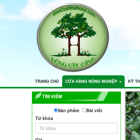
TRANG CHỦ
CỬA HÀNG NÔNG NGHIỆP
KỸ T
TÌM KIẾM
Sản phẩm
Bài viết
Từ khóa
Giá