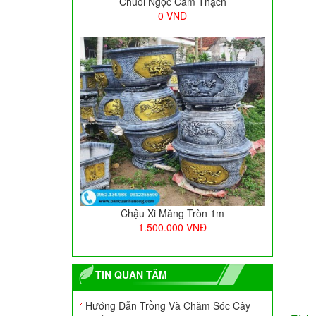
Chậu Xi Măng Tròn 1m5
3.400.000
VNĐ
Cây Trầu Bà Chân Vịt Giả
100.000
VNĐ
TIN QUAN TÂM
Hướng Dẫn Trồng Và Chăm Sóc Cây