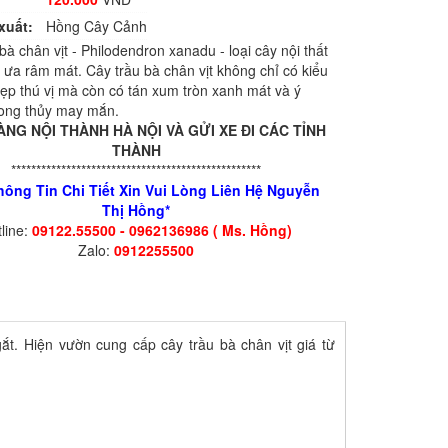
xuất:
Hồng Cây Cảnh
bà chân vịt - Philodendron xanadu - loại cây nội thất
 ưa râm mát. Cây trầu bà chân vịt không chỉ có kiểu
ẹp thú vị mà còn có tán xum tròn xanh mát và ý
ong thủy may mắn.
ÀNG NỘI THÀNH HÀ NỘI VÀ GỬI XE ĐI CÁC TỈNH
THÀNH
**************************************************
hông Tin Chi Tiết Xin Vui Lòng Liên Hệ Nguyễn
Thị Hồng*
line:
09122.55500 - 0962136986 ( Ms. Hồng)
Zalo:
0912255500
gắt. Hiện vườn cung cấp cây trầu bà chân vịt giá từ