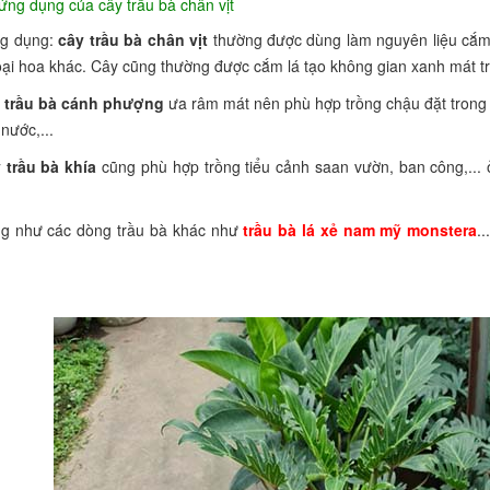
ứng dụng của cây trầu bà chân vịt
ng dụng:
cây trầu bà chân vịt
thường được dùng làm nguyên liệu cắm 
oại hoa khác. Cây cũng thường được cắm lá tạo không gian xanh mát t
 trầu bà cánh phượng
ưa râm mát nên phù hợp trồng chậu đặt trong 
nước,...
 trầu bà khía
cũng phù hợp trồng tiểu cảnh saan vườn, ban công,... 
.
ng như các dòng trầu bà khác như
trầu bà lá xẻ nam mỹ monstera
.
.