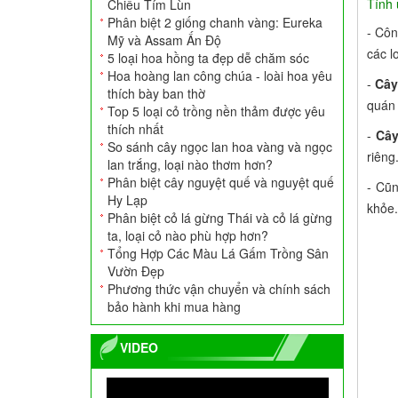
Tính 
Chiều Tím Lùn
Phân biệt 2 giống chanh vàng: Eureka
- Cô
Mỹ và Assam Ấn Độ
các l
5 loại hoa hồng ta đẹp dễ chăm sóc
Hoa hoàng lan công chúa - loài hoa yêu
-
Cây
thích bày ban thờ
quán 
Top 5 loại cỏ trồng nền thảm được yêu
thích nhất
-
Cây
Ang Xi Măng Tròn
So sánh cây ngọc lan hoa vàng và ngọc
700.000
VNĐ
riêng
lan trắng, loại nào thơm hơn?
Phân biệt cây nguyệt quế và nguyệt quế
- Cũ
Hy Lạp
khỏe
Phân biệt cỏ lá gừng Thái và cỏ lá gừng
ta, loại cỏ nào phù hợp hơn?
Tổng Hợp Các Màu Lá Gấm Trồng Sân
Vườn Đẹp
Phương thức vận chuyển và chính sách
bảo hành khi mua hàng
VIDEO