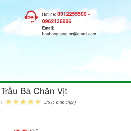
0912255500 -
Hotline:
0962136986
Email:
hoahongvang.pc@gmail.com
Trầu Bà Chân Vịt
:
5/5 (1 bình chọn)
120.000
VNĐ