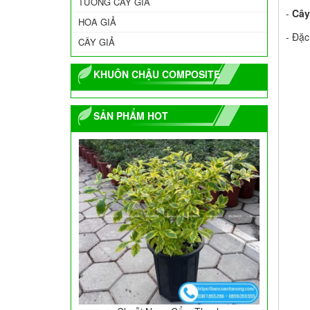
TƯỜNG CÂY GIẢ
-
Cây
HOA GIẢ
- Đặc
CÂY GIẢ
KHUÔN CHẬU COMPOSITE
SẢN PHẨM HOT