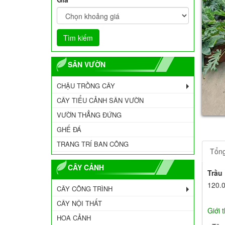
SÂN VƯỜN
CHẬU TRỒNG CÂY
CÂY TIỂU CẢNH SÂN VƯỜN
VƯỜN THẲNG ĐỨNG
GHẾ ĐÁ
TRANG TRÍ BAN CÔNG
Tổn
CÂY CẢNH
Trầu
120.
CÂY CÔNG TRÌNH
CÂY NỘI THẤT
Giới 
HOA CẢNH