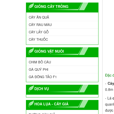
GIỐNG CÂY TRỒNG
CÂY ĂN QUẢ
CÂY RAU MÀU
CÂY LẤY GỖ
CÂY THUỐC
GIỐNG VẬT NUÔI
CHIM BỒ CÂU
GÀ QUÝ PHI
Đặc đ
GÀ ĐÔNG TẢO F1
-
Cây
DỊCH VỤ
0.8m
- Lá
HOA LỤA - CÂY GIẢ
quanh
được 