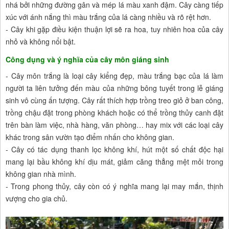
nhá bởi những đường gân và mép lá màu xanh đậm. Cây càng tiếp
xúc với ánh nắng thì màu trắng của lá càng nhiều và rõ rệt hơn.
- Cây khi gặp điều kiện thuận lợi sẽ ra hoa, tuy nhiên hoa của cây
nhỏ và không nổi bật.
Công dụng và ý nghĩa của cây môn giáng sinh
- Cây môn trắng là loại cây kiểng đẹp, màu trắng bạc của lá làm
người ta liên tưởng đến màu của những bông tuyết trong lễ giáng
sinh vô cùng ấn tượng. Cây rất thích hợp trồng treo giỏ ở ban công,
trồng chậu đặt trong phòng khách hoặc có thể trồng thủy canh đặt
trên bàn làm việc, nhà hàng, văn phòng… hay mix với các loại cây
khác trong sân vườn tạo điểm nhấn cho không gian.
- Cây có tác dụng thanh lọc không khí, hút một số chất độc hại
mang lại bầu không khí dịu mát, giảm căng thẳng mệt mỏi trong
không gian nhà mình.
- Trong phong thủy, cây còn có ý nghĩa mang lại may mắn, thịnh
vượng cho gia chủ.