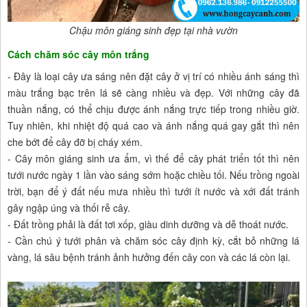
Chậu môn giáng sinh đẹp tại nhà vườn
Cách chăm sóc cây môn trắng
- Đây là loại cây ưa sáng nên đặt cây ở vị trí có nhiều ánh sáng thì
màu trắng bạc trên lá sẽ càng nhiều và đẹp. Với những cây đã
thuần nắng, có thể chịu được ánh nắng trực tiếp trong nhiều giờ.
Tuy nhiên, khi nhiệt độ quá cao và ánh nắng quá gay gắt thì nên
che bớt để cây đỡ bị cháy xém.
- Cây môn giáng sinh ưa ẩm, vì thế để cây phát triển tốt thì nên
tưới nước ngày 1 lần vào sáng sớm hoặc chiều tối. Nếu trồng ngoài
trời, bạn để ý đất nếu mưa nhiều thì tưới ít nước và xới đất tránh
gây ngập úng và thối rễ cây.
- Đất trồng phải là đất tơi xốp, giàu dinh dưỡng và dễ thoát nước.
- Cần chú ý tưới phân và chăm sóc cây định kỳ, cắt bỏ những lá
vàng, lá sâu bệnh tránh ảnh hưởng đến cây con và các lá còn lại.