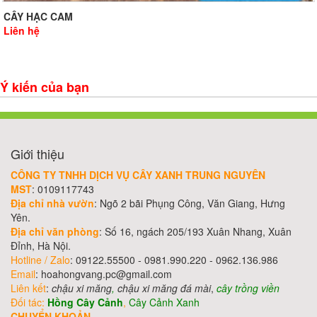
CÂY HẠC CAM
Liên hệ
Ý kiến của bạn
Giới thiệu
CÔNG TY TNHH DỊCH VỤ CÂY XANH TRUNG NGUYÊN
MST
: 0109117743
Địa chỉ nhà vườn
: Ngõ 2 bãi Phụng Công, Văn Giang, Hưng
Yên.
Địa chỉ văn phòng
: Số 16, ngách 205/193 Xuân Nhang, Xuân
Đỉnh, Hà Nội.
Hotline / Zalo
: 09122.55500 - 0981.990.220 - 0962.136.986
Email
: hoahongvang.pc@gmail.com
Liên kết
:
chậu xi măng
,
chậu xi măng đá mài
,
cây trồng viền
Đối tác:
Hồng Cây Cảnh
,
Cây Cảnh Xanh
CHUYỂN KHOẢN