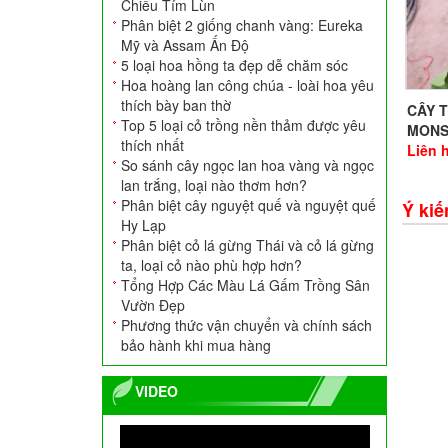
Chiều Tím Lùn
Phân biệt 2 giống chanh vàng: Eureka
Mỹ và Assam Ấn Độ
5 loại hoa hồng ta đẹp dễ chăm sóc
Hoa hoàng lan công chúa - loài hoa yêu
thích bày ban thờ
CÂY 
Top 5 loại cỏ trồng nền thảm được yêu
MONS
thích nhất
Liên 
Ang Xi Măng Tròn
So sánh cây ngọc lan hoa vàng và ngọc
700.000
VNĐ
lan trắng, loại nào thơm hơn?
Phân biệt cây nguyệt quế và nguyệt quế
Ý kiế
Hy Lạp
Phân biệt cỏ lá gừng Thái và cỏ lá gừng
ta, loại cỏ nào phù hợp hơn?
Tổng Hợp Các Màu Lá Gấm Trồng Sân
Vườn Đẹp
Phương thức vận chuyển và chính sách
bảo hành khi mua hàng
VIDEO