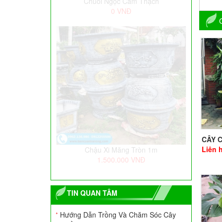
Chậu Xi Măng Tròn 1m5
3.400.000
VNĐ
CÂY 
Liên 
Cây Trầu Bà Chân Vịt Giả
100.000
VNĐ
TIN QUAN TÂM
Hướng Dẫn Trồng Và Chăm Sóc Cây