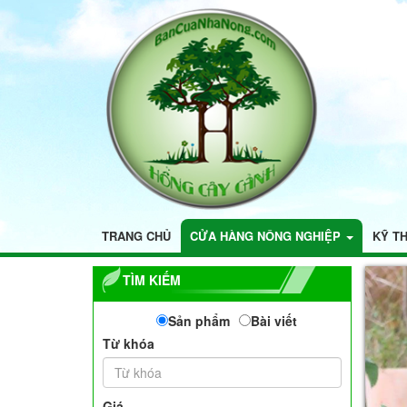
TRANG CHỦ
CỬA HÀNG NÔNG NGHIỆP
KỸ T
TÌM KIẾM
Sản phẩm
Bài viết
Từ khóa
Giá