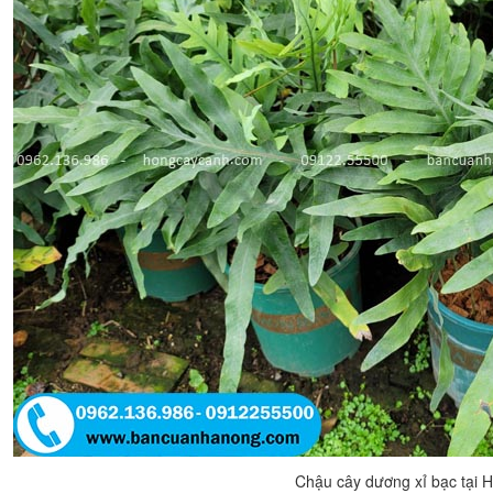
Chậu cây dương xỉ bạc tại H