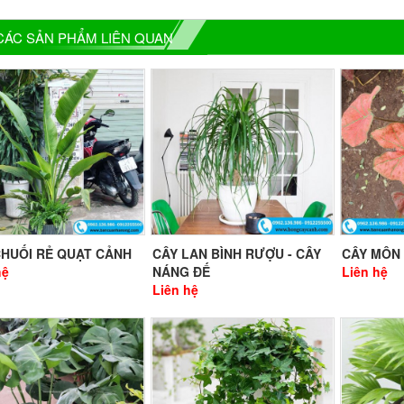
CÁC SẢN PHẨM LIÊN QUAN
CHUỐI RẺ QUẠT CẢNH
CÂY LAN BÌNH RƯỢU - CÂY
CÂY MÔN
hệ
NÁNG ĐẾ
Liên hệ
Liên hệ