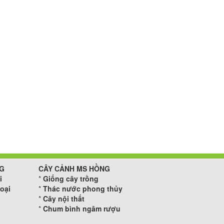
G
CÂY CẢNH MS HỒNG
i
*
Giống cây trồng
oại
*
Thác nước phong thủy
*
Cây nội thất
*
Chum bình ngâm rượu