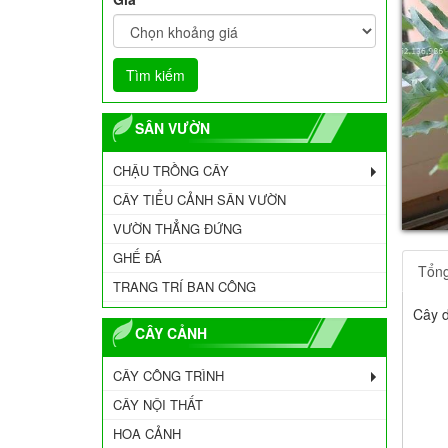
SÂN VƯỜN
CHẬU TRỒNG CÂY
CÂY TIỂU CẢNH SÂN VƯỜN
VƯỜN THẲNG ĐỨNG
GHẾ ĐÁ
Tổn
TRANG TRÍ BAN CÔNG
Cây d
CÂY CẢNH
CÂY CÔNG TRÌNH
CÂY NỘI THẤT
HOA CẢNH