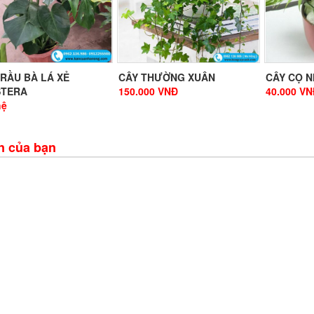
TRẦU BÀ LÁ XẺ
CÂY THƯỜNG XUÂN
CÂY CỌ 
TERA
150.000
VNĐ
40.000
VN
hệ
n của bạn