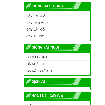
GIỐNG CÂY TRỒNG
CÂY ĂN QUẢ
CÂY RAU MÀU
CÂY LẤY GỖ
CÂY THUỐC
GIỐNG VẬT NUÔI
CHIM BỒ CÂU
GÀ QUÝ PHI
GÀ ĐÔNG TẢO F1
DỊCH VỤ
HOA LỤA - CÂY GIẢ