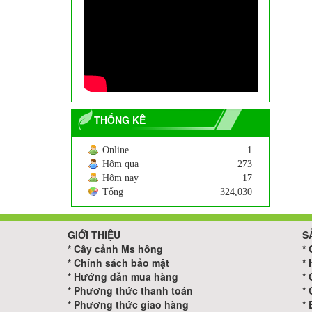
Cây Tre Ngà
200.000
VNĐ
THỐNG KÊ
Online
1
Hôm qua
273
Hôm nay
17
Tổng
324,030
Cây hoa Dẻ
250.000
VNĐ
GIỚI THIỆU
S
*
Cây cảnh Ms hồng
*
*
Chính sách bảo mật
*
*
Hướng dẫn mua hàng
*
*
Phương thức thanh toán
*
*
Phương thức giao hàng
*