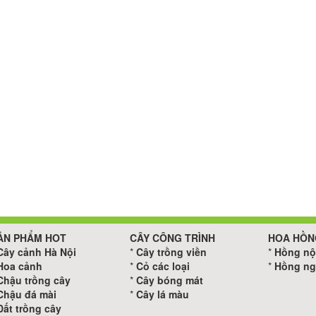
ẢN PHẨM HOT
CÂY CÔNG TRÌNH
HOA HỒN
Cây cảnh Hà Nội
*
Cây trồng viền
*
Hồng nộ
Hoa cảnh
*
Cỏ các loại
*
Hồng ng
Chậu trồng cây
*
Cây bóng mát
Chậu đá mài
*
Cây lá màu
Đất trồng cây