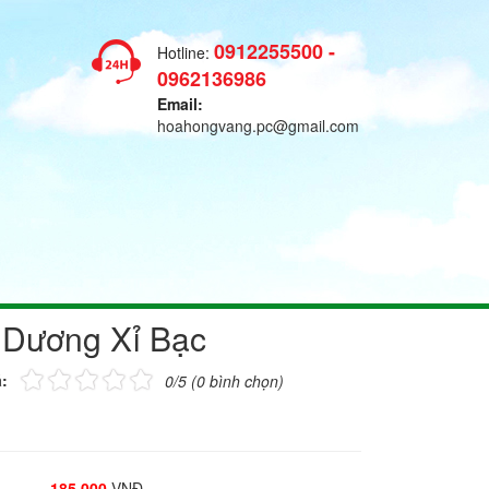
0912255500 -
Hotline:
0962136986
Email:
hoahongvang.pc@gmail.com
 Dương Xỉ Bạc
:
0/5 (0 bình chọn)
185.000
VNĐ