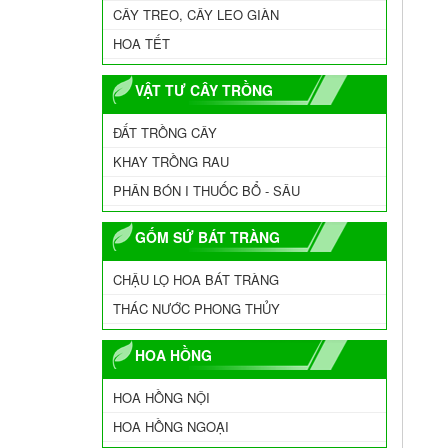
CÂY TREO, CÂY LEO GIÀN
HOA TẾT
VẬT TƯ CÂY TRỒNG
ĐẤT TRỒNG CÂY
KHAY TRỒNG RAU
PHÂN BÓN I THUỐC BỔ - SÂU
GỐM SỨ BÁT TRÀNG
CHẬU LỌ HOA BÁT TRÀNG
THÁC NƯỚC PHONG THỦY
HOA HỒNG
HOA HỒNG NỘI
HOA HỒNG NGOẠI