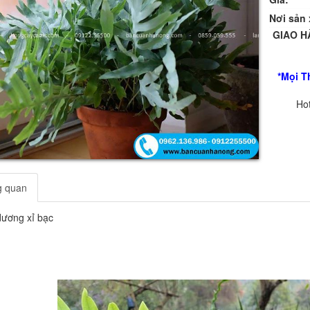
Nơi sản 
GIAO H
*Mọi T
Hot
g quan
ương xỉ bạc