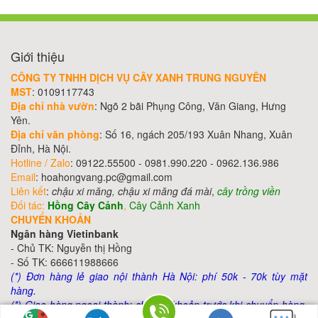
Giới thiệu
CÔNG TY TNHH DỊCH VỤ CÂY XANH TRUNG NGUYÊN
MST
: 0109117743
Địa chỉ nhà vườn
: Ngõ 2 bãi Phụng Công, Văn Giang, Hưng
Yên.
Địa chỉ văn phòng
: Số 16, ngách 205/193 Xuân Nhang, Xuân
Đỉnh, Hà Nội.
Hotline / Zalo
: 09122.55500 - 0981.990.220 - 0962.136.986
Email
: hoahongvang.pc@gmail.com
Liên kết
:
chậu xi măng
,
chậu xi măng đá mài
,
cây trồng viền
Đối tác:
Hồng Cây Cảnh
,
Cây Cảnh Xanh
CHUYỂN KHOẢN
Ngân hàng Vietinbank
- Chủ TK: Nguyễn thị Hồng
- Số TK: 666611988666
(*) Đơn hàng lẻ giao nội thành Hà Nội: phí 50k - 70k tùy mặt
hàng.
(*) Giao hàng ngoại thành: chuyển khoản trước khi chuyển hàng,