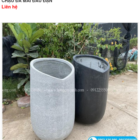
CHẬU ĐÁ MÀI ĐẦU ĐẠN
Liên hệ