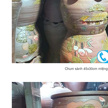
Chum sành 45x30cm miệng