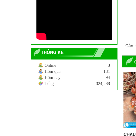
Cây Tre Ngà
200.000
VNĐ
Cần m
THỐNG KÊ
Online
3
Hôm qua
181
Hôm nay
94
Tổng
324,288
Cây hoa Dẻ
250.000
VNĐ
CHẬU