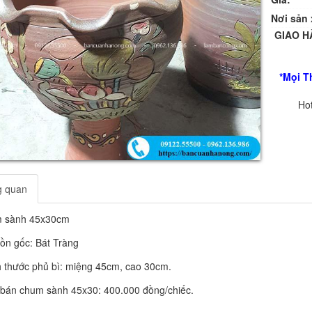
Nơi sản 
GIAO H
*Mọi T
Hot
g quan
 sành 45x30cm
ồn gốc: Bát Tràng
h thước phủ bì: miệng 45cm, cao 30cm.
 bán chum sành 45x30: 400.000 đồng/chiếc.