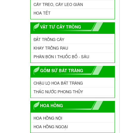
CÂY TREO, CÂY LEO GIÀN
HOA TẾT
VẬT TƯ CÂY TRỒNG
ĐẤT TRỒNG CÂY
KHAY TRỒNG RAU
PHÂN BÓN I THUỐC BỔ - SÂU
GỐM SỨ BÁT TRÀNG
CHẬU LỌ HOA BÁT TRÀNG
THÁC NƯỚC PHONG THỦY
HOA HỒNG
HOA HỒNG NỘI
HOA HỒNG NGOẠI