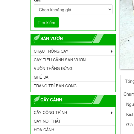
SÂN VƯỜN
CHẬU TRỒNG CÂY
CÂY TIỂU CẢNH SÂN VƯỜN
VƯỜN THẲNG ĐỨNG
GHẾ ĐÁ
Tổn
TRANG TRÍ BAN CÔNG
Chum
CÂY CẢNH
- Ngu
CÂY CÔNG TRÌNH
- Kíc
CÂY NỘI THẤT
- Giá
HOA CẢNH