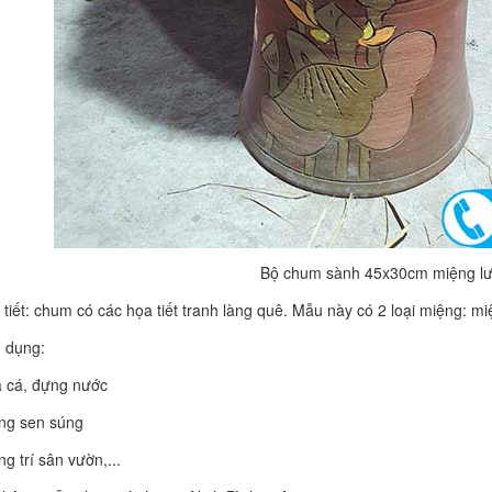
Bộ chum sành 45x30cm miệng lư
 tiết: chum có các họa tiết tranh làng quê. Mẫu này có 2 loại miệng: m
g dụng:
 cá, đựng nước
ng sen súng
ng trí sân vườn,...