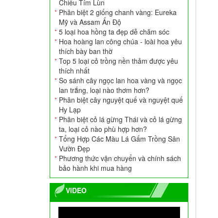
Chiều Tím Lùn
Phân biệt 2 giống chanh vàng: Eureka
Mỹ và Assam Ấn Độ
5 loại hoa hồng ta đẹp dễ chăm sóc
Hoa hoàng lan công chúa - loài hoa yêu
thích bày ban thờ
Top 5 loại cỏ trồng nền thảm được yêu
thích nhất
Ang Xi Măng Tròn
So sánh cây ngọc lan hoa vàng và ngọc
700.000
VNĐ
lan trắng, loại nào thơm hơn?
Phân biệt cây nguyệt quế và nguyệt quế
Hy Lạp
Phân biệt cỏ lá gừng Thái và cỏ lá gừng
ta, loại cỏ nào phù hợp hơn?
Tổng Hợp Các Màu Lá Gấm Trồng Sân
Vườn Đẹp
Phương thức vận chuyển và chính sách
bảo hành khi mua hàng
VIDEO