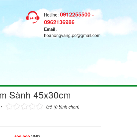
0912255500 -
Hotline:
0962136986
Email:
hoahongvang.pc@gmail.com
m Sành 45x30cm
:
0/5 (0 bình chọn)
400.000
VNĐ