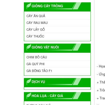
GIỐNG CÂY TRỒNG
CÂY ĂN QUẢ
CÂY RAU MÀU
CÂY LẤY GỖ
CÂY THUỐC
GIỐNG VẬT NUÔI
CHIM BỒ CÂU
GÀ QUÝ PHI
- Họa
GÀ ĐÔNG TẢO F1
- Ứn
DỊCH VỤ
+ Thả
+ Trồ
HOA LỤA - CÂY GIẢ
+ Tra