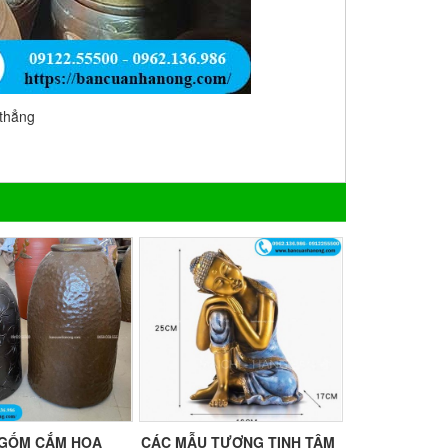
thẳng
GỐM CẮM HOA
CÁC MẪU TƯỢNG TỊNH TÂM