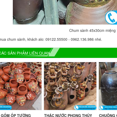
Chum sành 45x30cm miệng 
ua chum sành, khách alo: 09122.55500 - 0962.136.986 nhé.
CÁC SẢN PHẨM LIÊN QUAN
 GỐM ỐP TƯỜNG
THÁC NƯỚC PHONG THỦY
CHUÔNG 