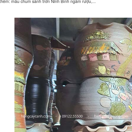
hêm: mẫu chum sành trơn Ninh Bình ngâm rượu,...