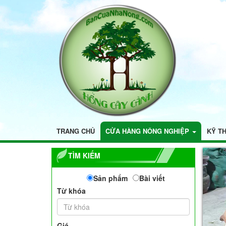
TRANG CHỦ
CỬA HÀNG NÔNG NGHIỆP
KỸ T
TÌM KIẾM
Sản phẩm
Bài viết
Từ khóa
Giá