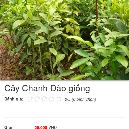
Cây Chanh Đào giống
Đánh giá:
0/5 (0 bình chọn)
Giá:
25.000
VNĐ