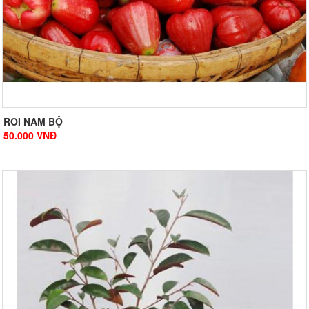
ROI NAM BỘ
50.000
VNĐ