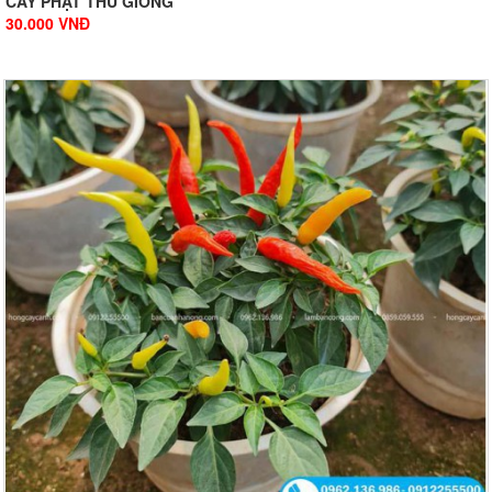
CÂY PHẬT THỦ GIỐNG
30.000
VNĐ