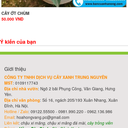
CÂY ỚT CHÙM
50.000
VNĐ
Ý kiến của bạn
Giới thiệu
CÔNG TY TNHH DỊCH VỤ CÂY XANH TRUNG NGUYÊN
MST
: 0109117743
Địa chỉ nhà vườn
: Ngõ 2 bãi Phụng Công, Văn Giang, Hưng
Yên.
Địa chỉ văn phòng
: Số 16, ngách 205/193 Xuân Nhang, Xuân
Đỉnh, Hà Nội.
Hotline / Zalo
: 09122.55500 - 0981.990.220 - 0962.136.986
Email
: hoahongvang.pc@gmail.com
Liên kết
:
chậu xi măng
,
chậu xi măng đá mài
,
cây trồng viền