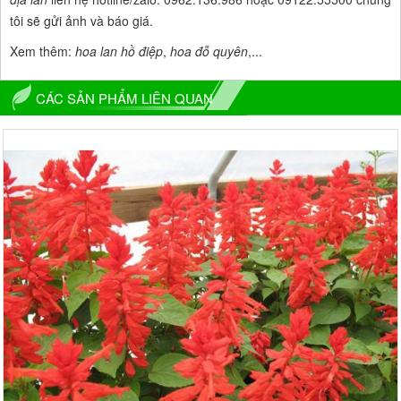
tôi sẽ gửi ảnh và báo giá.
Xem thêm:
hoa lan hồ điệp
,
hoa đỗ quyên
,...
CÁC SẢN PHẨM LIÊN QUAN