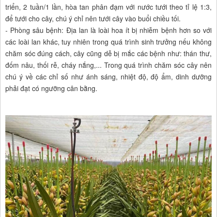
triển, 2 tuần/1 lần, hòa tan phân đạm với nước tưới theo tỉ lệ 1:3,
để tưới cho cây, chú ý chỉ nên tưới cây vào buổi chiều tối.
- Phòng sâu bệnh: Địa lan là loài hoa ít bị nhiễm bệnh hơn so với
các loài lan khác, tuy nhiên trong quá trình sinh trưởng nếu không
chăm sóc đúng cách, cây cũng dễ bị mắc các bệnh như: thán thư,
đốm nâu, thối rễ, cháy nắng,... Trong quá trình chăm sóc cây nên
chú ý về các chỉ số như ánh sáng, nhiệt độ, độ ẩm, dinh dưỡng
phải đạt có ngưỡng cân bằng.