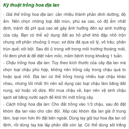
Kỹ thuật trồng hoa địa lan
-
Giá thể trồng hoa địa lan
: cần nhiều thành phần dinh dưỡng, độ
ẩm. Nên chọn những loại đất mùn, phù sa cao, có độ ẩm nhất
định, tránh độ pH quá cao sẽ gây ảnh hưởng đến sự sinh trưởng
của cây. Bạn có thể sử dụng đất ao hồ phơi khô đập nhỏ trộn
chung với phân chuồng ủ mục; xơ dừa đã qua xử lý, vỏ trấu; phân
trùn quế; vôi bột. Sau đó ủ trong với trong môi trường thoáng mát,
rồi đem phơi ải để diệt nấm mốc, mầm bệnh trong khoảng 1 tuần.
-
Chậu trồng hoa địa lan
: Tùy theo kích thước của cây địa lan mà
chọn loại chậu phù hợp, không nên trồng cây trong chậu quá to
hoặc quá nhỏ. Địa lan có thể trồng trong nhiều loại chậu khác
nhau, nhưng tốt nhất thì nên sử dụng các loại chậu làm bằng đất
nung, sứ hoặc vỏ dừa. Khi mua chậu về, bạn nên vệ sinh chậu
sạch sẽ bằng nước sạch để khô thì mới trồng cây.
-
Cách trồng hoa địa lan
: Cho đất trồng vào 1/3 chậu, sau đó đặt
khóm địa lan vào cho cân đối. Xếp các khóm địa lan già ở trung
tâm, loại non hơn thì đặt bên ngoài. Dùng tay giữ bụi hoa địa lan cố
định, rồi dùng tay kia lấp phần đất còn lại. Có thể dùng sỏi trắng