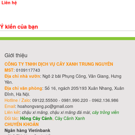
Liên hệ
Ý kiến của bạn
Giới thiệu
CÔNG TY TNHH DỊCH VỤ CÂY XANH TRUNG NGUYÊN
MST
: 0109117743
Địa chỉ nhà vườn
: Ngõ 2 bãi Phụng Công, Văn Giang, Hưng
Yên.
Địa chỉ văn phòng
: Số 16, ngách 205/193 Xuân Nhang, Xuân
Đỉnh, Hà Nội.
Hotline / Zalo
: 09122.55500 - 0981.990.220 - 0962.136.986
Email
: hoahongvang.pc@gmail.com
Liên kết
:
chậu xi măng
,
chậu xi măng đá mài
,
cây trồng viền
Đối tác:
Hồng Cây Cảnh
,
Cây Cảnh Xanh
CHUYỂN KHOẢN
Ngân hàng Vietinbank