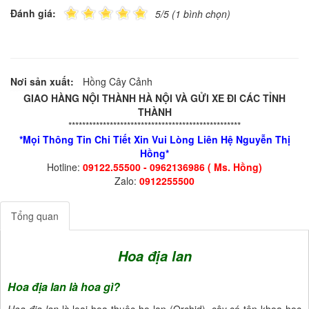
Đánh giá:
5/5 (1 bình chọn)
Nơi sản xuất:
Hồng Cây Cảnh
GIAO HÀNG NỘI THÀNH HÀ NỘI VÀ GỬI XE ĐI CÁC TỈNH
THÀNH
**************************************************
*Mọi Thông Tin Chi Tiết Xin Vui Lòng Liên Hệ Nguyễn Thị
Hồng*
Hotline:
09122.55500 - 0962136986 ( Ms. Hồng)
Zalo:
0912255500
Tổng quan
Hoa địa lan
Hoa địa lan là hoa gì?
Hoa địa lan
là loại hoa thuộc họ lan (Orchid), cây có tên khoa học