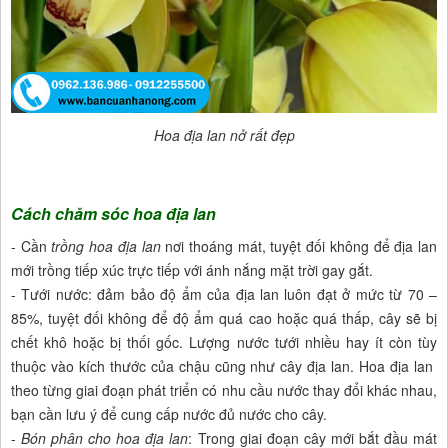
Hoa địa lan nở rất đẹp
Cách chăm sóc hoa địa lan
- Cần
trồng hoa địa lan
nơi thoáng mát, tuyệt đối không để địa lan
mới trồng tiếp xúc trực tiếp với ánh nắng mặt trời gay gắt.
- Tưới nước: đảm bảo độ ẩm của địa lan luôn đạt ở mức từ 70 –
85%, tuyệt đối không để độ ẩm quá cao hoặc quá thấp, cây sẽ bị
chết khô hoặc bị thối gốc. Lượng nước tưới nhiều hay ít còn tùy
thuộc vào kích thước của chậu cũng như cây địa lan. Hoa địa lan
theo từng giai đoạn phát triển có nhu cầu nước thay đổi khác nhau,
bạn cần lưu ý để cung cấp nước đủ nước cho cây.
-
Bón phân cho hoa địa lan
: Trong giai đoạn cây mới bắt đầu mát