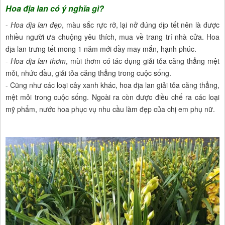
Hoa địa lan có ý nghĩa gì?
-
Hoa địa lan đẹp
, màu sắc rực rỡ, lại nở đúng dịp tết nên là được
nhiều người ưa chuộng yêu thích, mua về trang trí nhà cửa. Hoa
địa lan trưng tết mong 1 năm mới đầy may mắn, hạnh phúc.
-
Hoa địa lan thơm
, mùi thơm có tác dụng giải tỏa căng thẳng mệt
mỏi, nhức đầu, giải tỏa căng thẳng trong cuộc sống.
- Cũng như các loại cây xanh khác, hoa địa lan giải tỏa căng thẳng,
mệt mỏi trong cuộc sống. Ngoài ra còn được điều chế ra các loại
mỹ phẩm, nước hoa phục vụ nhu cầu làm đẹp của chị em phụ nữ.