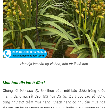
Hoa địa lan sẵn nụ và hoa, đến tết là nở đẹp
Mua hoa địa lan ở đâu?
Chúng tôi
bán hoa địa lan
theo bầu, mỗi bầu được trồng khỏe
mạnh, đang nụ, rất đẹp.
Giá hoa địa lan
tùy thuộc vào số lượng
cũng như thời điểm mua hàng. Khách hàng có nhu cầu
mua hoa
địa lan
liên hệ hotline/zalo: 0962.136.986 hoặc 09122.55500 chúng