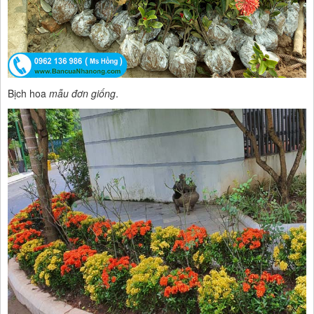
Bịch hoa
mẫu đơn giống
.