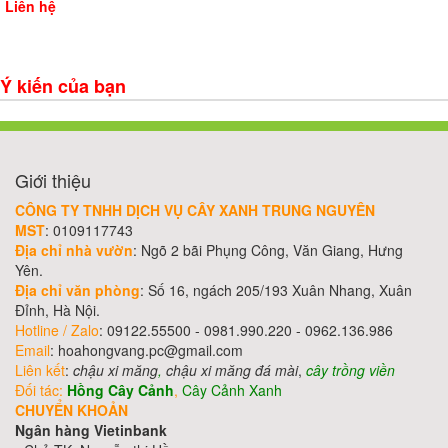
Liên hệ
Ý kiến của bạn
Giới thiệu
CÔNG TY TNHH DỊCH VỤ CÂY XANH TRUNG NGUYÊN
MST
: 0109117743
Địa chỉ nhà vườn
: Ngõ 2 bãi Phụng Công, Văn Giang, Hưng
Yên.
Địa chỉ văn phòng
: Số 16, ngách 205/193 Xuân Nhang, Xuân
Đỉnh, Hà Nội.
Hotline / Zalo
: 09122.55500 - 0981.990.220 - 0962.136.986
Email
: hoahongvang.pc@gmail.com
Liên kết
:
chậu xi măng
,
chậu xi măng đá mài
,
cây trồng viền
Đối tác:
Hồng Cây Cảnh
,
Cây Cảnh Xanh
CHUYỂN KHOẢN
Ngân hàng Vietinbank