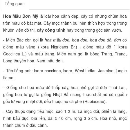
Tổng quan
Hoa Mẫu Đơn Mỹ
là loài hoa cảnh đẹp, cây có những chùm hoa
tròn màu đỏ bắt mắt. Cây mọc thành bui nên thích hợp trồng trong
khuôn viên đô thị,
cây công trình
hay trồng trong góc sân vườn.
- Miền Bắc còn gọi là
hoa mẫu đơn, hoa đơn, hoa đơn đỏ, đơn
có
giống màu vàng (Ixora Nigricans Br.) , giống màu đỏ ( Ixora
Coccinca L.) và màu trắng. Miền nam gọi là bông Trang, Trang,
Long thuyền hoa, Nam mẫu đơn.
- Tên tiếng anh: Ixora coccinea, ixora, West Indian Jasmine, jungle
flame.
- Giống cho hoa màu đỏ thấp cây, hoa nhỏ gọi là đơn Thái Lan,
giống hoa to gọi là giống Nhật Bản song thực chất nó có nguồn
gốc từ vùng nhiệt đới, đều thuộc họ cà phê (Rubiaceae).
- Cây thuộc dạng tiểu mộc, cao 1-2 m. Lá mọc đối, phiến lá láng,
hình bầu dục, bìa liền, dài 5-10 cm, rộng 3-5 cm. Hoa nhỏ, mọc
thành chùm ở đầu cành.