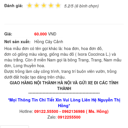
Đánh giá:
5.2/5 (6 bình chọn)
Giá:
60.000
VNĐ
Nơi sản xuất:
Hồng Cây Cảnh
H
oa mẫu đơn có tên gọi khác là: hoa đơn, hoa đơn đỏ,
đơn
có
giống màu vàng,
giống màu đỏ ( Ixora Coccinca L.) và
màu trắng. Còn ở miền Nam gọi là bông Trang, Trang, Nam mẫu
đơn, Long thuyền hoa.
Được trồng làm cây công trình, trang trí buôn viên vườn, trồng
dưới đất hoặc tạo dáng trên chậu.
GIAO HÀNG NỘI THÀNH HÀ NỘI VÀ GỬI XE ĐI CÁC TỈNH
THÀNH
**************************************************
*Mọi Thông Tin Chi Tiết Xin Vui Lòng Liên Hệ Nguyễn Thị
Hồng*
Hotline:
09122.55500 - 0962136986 ( Ms. Hồng)
Zalo:
0912255500