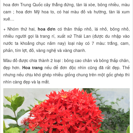
hoa đơn Trung Quốc cây thẳng đứng, tàn lá xòe, bông nhiều, màu
cam ; hoa
đơn Mỹ hoa to, có hai màu đỏ và hường, tàn lá xum
xuê…
+ Nhóm thứ hai,
hoa đơn
có thân thấp nhỏ, lá nhỏ, bông nhỏ,
nhiều người gọi là trang rí, xuất xứ Thái Lan (được du nhập vào
nước ta khoảng chục năm nay) loại này có 7 màu: trắng, cam,
phấn, tím lợt, đỏ, vàng nghệ và vàng chanh.
Màu đỏ được chia thành 2 loại : bông cao chân và bông thấp chân,
đẹp hơn.
Hoa trang
nếu để đơn độc nhìn cũng đã rất đẹp. Thế
nhưng nếu chịu khó ghép nhiều giống chung trên một gốc ghép thì
nhìn càng đẹp và lạ mắt.