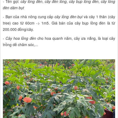
- Tên gọi:
cây lồng đèn
,
cây đèn lồng
,
cây bụp lồng đèn
,
cây lồng
đèn dâm bụt
- Bạn của nhà nông cung cấp
cây lồng đèn bụi
và cây 1 thân (cây
tree) cao từ 60cm -> 1m5. Giá bán của cây bụp lồng đèn là từ
200.000 đồng/cây.
-
Cây hoa lồng đèn
cho hoa quanh năm, cây ưa nắng, là loại cây
trồng dễ chăm sóc,...