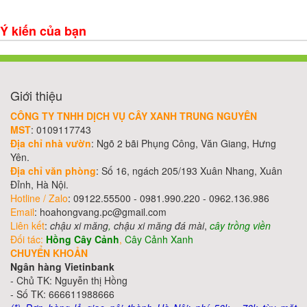
Ý kiến của bạn
Giới thiệu
CÔNG TY TNHH DỊCH VỤ CÂY XANH TRUNG NGUYÊN
MST
: 0109117743
Địa chỉ nhà vườn
: Ngõ 2 bãi Phụng Công, Văn Giang, Hưng
Yên.
Địa chỉ văn phòng
: Số 16, ngách 205/193 Xuân Nhang, Xuân
Đỉnh, Hà Nội.
Hotline / Zalo
: 09122.55500 - 0981.990.220 - 0962.136.986
Email
: hoahongvang.pc@gmail.com
Liên kết
:
chậu xi măng
,
chậu xi măng đá mài
,
cây trồng viền
Đối tác:
Hồng Cây Cảnh
,
Cây Cảnh Xanh
CHUYỂN KHOẢN
Ngân hàng Vietinbank
- Chủ TK: Nguyễn thị Hồng
- Số TK: 666611988666