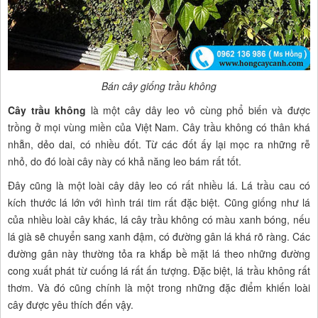
Bán cây giống trầu không
Cây trầu không
là một cây dây leo vô cùng phổ biến và được
trồng ở mọi vùng miền của Việt Nam. Cây trầu không có thân khá
nhẵn, dẻo dai, có nhiều đốt. Từ các đốt ấy lại mọc ra những rễ
nhỏ, do đó loài cây này có khả năng leo bám rất tốt.
Đây cũng là một loài cây dây leo có rất nhiều lá. Lá trầu cau có
kích thước lá lớn với hình trái tim rất đặc biệt. Cũng giống như lá
của nhiều loài cây khác, lá cây trầu không có màu xanh bóng, nếu
lá già sẽ chuyển sang xanh đậm, có đường gân lá khá rõ ràng. Các
đường gân này thường tỏa ra khắp bề mặt lá theo những đường
cong xuất phát từ cuống lá rất ấn tượng. Đặc biệt, lá trầu không rất
thơm. Và đó cũng chính là một trong những đặc điểm khiến loài
cây được yêu thích đến vậy.