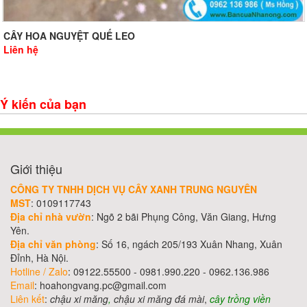
CÂY HOA NGUYỆT QUẾ LEO
Liên hệ
Ý kiến của bạn
Giới thiệu
CÔNG TY TNHH DỊCH VỤ CÂY XANH TRUNG NGUYÊN
MST
: 0109117743
Địa chỉ nhà vườn
: Ngõ 2 bãi Phụng Công, Văn Giang, Hưng
Yên.
Địa chỉ văn phòng
: Số 16, ngách 205/193 Xuân Nhang, Xuân
Đỉnh, Hà Nội.
Hotline / Zalo
: 09122.55500 - 0981.990.220 - 0962.136.986
Email
: hoahongvang.pc@gmail.com
Liên kết
:
chậu xi măng
,
chậu xi măng đá mài
,
cây trồng viền